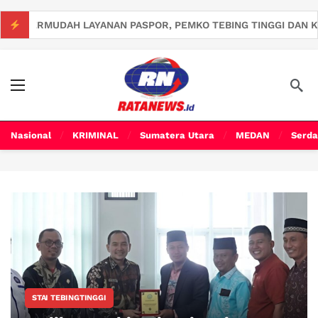
PERMUDAH LAYANAN PASPOR, PEMKO TEBING TINGGI DAN KANW
Nasional
KRIMINAL
Sumatera Utara
MEDAN
Serda
STAI TEBINGTINGGI