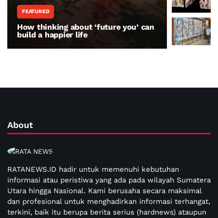
FEATURED
WORLD N
How thinking about ‘future you’ can
The war 
build a happier life
resisting
About
RATANEWS.ID hadir untuk memenuhi kebutuhan
informasi atau peristiwa yang ada pada wilayah Sumatera
Utara hingga Nasional. Kami berusaha secara maksimal
dan profesional untuk menghadirkan informasi terhangat,
terkini, baik itu berupa berita serius (hardnews) ataupun