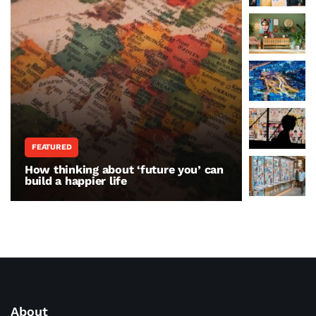
FEATURED
WORLD N
How thinking about ‘future you’ can
The war 
build a happier life
resisting
About