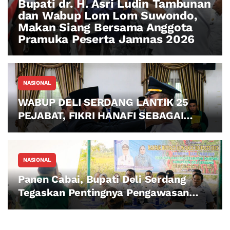
Bupati dr. H. Asri Ludin Tambunan
dan Wabup Lom Lom Suwondo,
Makan Siang Bersama Anggota
Pramuka Peserta Jamnas 2026
NASIONAL
WABUP DELI SERDANG LANTIK 25
PEJABAT, FIKRI HANAFI SEBAGAI
CAMAT BANGUN PURBA
NASIONAL
Panen Cabai, Bupati Deli Serdang
Tegaskan Pentingnya Pengawasan
Distribusi Pupuk Bersubsidi