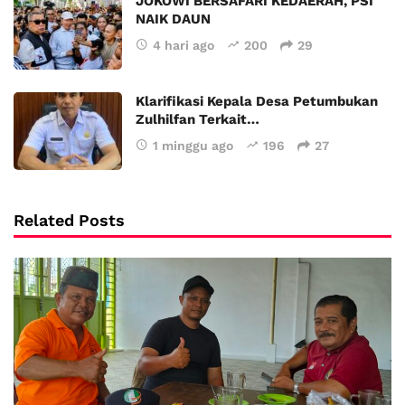
JOKOWI BERSAFARI KEDAERAH, PSI
NAIK DAUN
4 hari ago
200
29
Klarifikasi Kepala Desa Petumbukan
Zulhilfan Terkait…
1 minggu ago
196
27
Related Posts