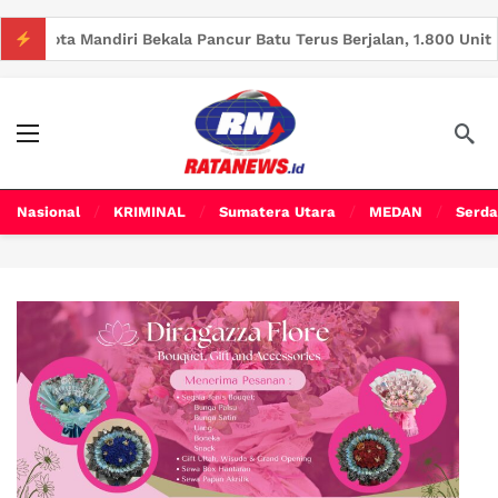
a Pancur Batu Terus Berjalan, 1.800 Unit Rumah Telah Terjual
Nasional
KRIMINAL
Sumatera Utara
MEDAN
Serda