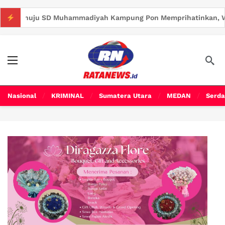
Muhammadiyah Kampung Pon Memprihatinkan, Warga Harapkan P
Nasional
KRIMINAL
Sumatera Utara
MEDAN
Serda