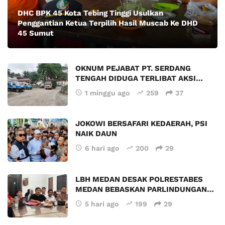
DHC BPK 45 Kota Tebing Tinggi Usulkan
Penggantian Ketua Terpilih Hasil Muscab Ke DHD
45 Sumut
OKNUM PEJABAT PT. SERDANG
TENGAH DIDUGA TERLIBAT AKSI…
1 minggu ago
259
37
JOKOWI BERSAFARI KEDAERAH, PSI
NAIK DAUN
6 hari ago
200
29
LBH MEDAN DESAK POLRESTABES
MEDAN BEBASKAN PARLINDUNGAN…
5 hari ago
199
29