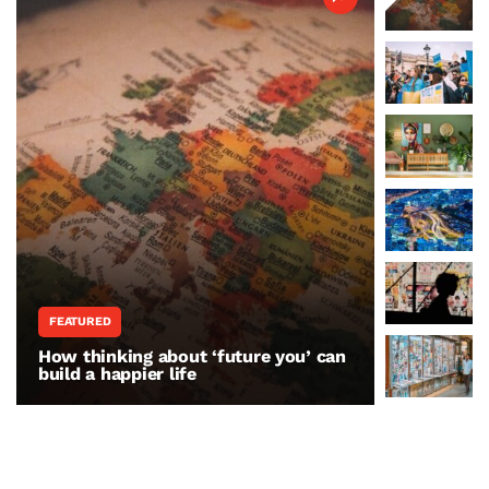
FEATURED
WORLD N
How thinking about ‘future you’ can
The war 
build a happier life
resisting