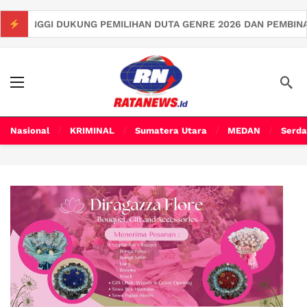
G PEMILIHAN DUTA GENRE 2026 DAN PEMBINAAN GENERASI MUDA
Nasional
KRIMINAL
Sumatera Utara
MEDAN
Serda