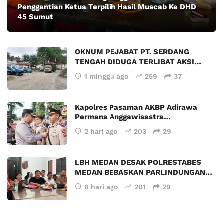
Penggantian Ketua Terpilih Hasil Muscab Ke DHD
45 Sumut
OKNUM PEJABAT PT. SERDANG
TENGAH DIDUGA TERLIBAT AKSI…
1 minggu ago
259
37
Kapolres Pasaman AKBP Adirawa
Permana Anggawisastra…
2 hari ago
203
29
LBH MEDAN DESAK POLRESTABES
MEDAN BEBASKAN PARLINDUNGAN…
6 hari ago
201
29